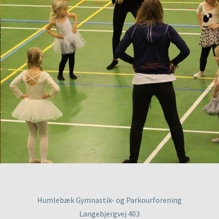
Humlebæk Gymnastik- og Parkourforening
Langebjergvej 403