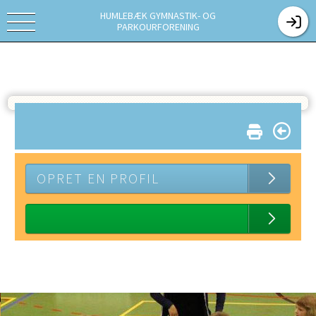
HUMLEBÆK GYMNASTIK- OG
PARKOURFORENING
OPRET EN PROFIL