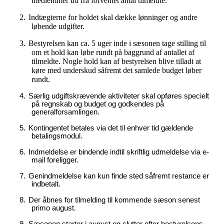
medlemmer ud fra forventet antal tilmeldte.
2.
Indtægterne for holdet skal dække lønninger og andre
løbende udgifter.
3.
Bestyrelsen kan ca. 5 uger inde i sæsonen tage stilling til
om et hold kan løbe rundt på baggrund af antallet af
tilmeldte. Nogle hold kan af bestyrelsen blive tilladt at
køre med underskud såfremt det samlede budget løber
rundt.
4.
Særlig udgiftskrævende aktiviteter skal opføres specielt
på regnskab og budget og godkendes på
generalforsamlingen.
5.
Kontingentet betales via det til enhver tid gældende
betalingsmodul.
6.
Indmeldelse er bindende indtil skriftlig udmeldelse via e-
mail foreligger.
7.
Genindmeldelse kan kun finde sted såfremt restance er
indbetalt.
8.
Der åbnes for tilmelding til kommende sæson senest
primo august.