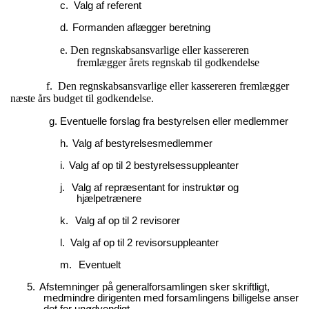
c.
Valg af referent
d.
Formanden aflægger beretning
e.
Den regnskabsansvarlige eller k
assereren
fremlægger årets regnskab til godkendelse
f.
Den regnskabsansvarlige eller kassereren fremlægger
næste års budget til godkendelse.
g. Eventuelle forslag fra bestyrelsen eller medlemmer
h.
Valg af bestyrelsesmedlemmer
i.
Valg af op til 2 bestyrelsessuppleanter
j.
Valg af repræsentant for instruktør og
hjælpetrænere
k.
Valg af op til 2 revisorer
l.
Valg af op til 2 revisorsuppleanter
m.
Eventuelt
5.
Afstemninger på generalforsamlingen sker skriftligt,
medmindre dirigenten med forsamlingens billigelse anser
det for unødvendigt.