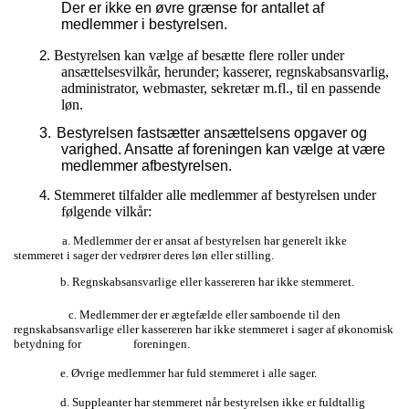
Der er ikke en øvre grænse for antallet af
medlemmer i bestyrelsen.
Bestyrelsen kan vælge af besætte flere roller under
2.
ansættelsesvilkår, herunder; kasserer, regnskabsansvarlig,
administrator, webmaster, sekretær m.fl., til en passende
løn.
3
.
Bestyrelsen fastsætter ansættelsens opgaver og
varighed. Ansatte af foreningen kan vælge at være
medlemmer afbestyrelsen.
Stemmeret tilfalder alle medlemmer af bestyrelsen under
4.
følgende vilkår:
a. Medlemmer der er ansat af bestyrelsen har generelt ikke
stemmeret i sager der vedrører deres løn eller stilling.
b. Regnskabsansvarlige eller kassereren har ikke stemmeret.
c. Medlemmer der er ægtefælde eller samboende til den
regnskabsansvarlige eller kassereren har ikke stemmeret i sager af økonomisk
betydning for foreningen.
e. Øvrige medlemmer har fuld stemmeret i alle sager.
d. Suppleanter har stemmeret når bestyrelsen ikke er fuldtallig