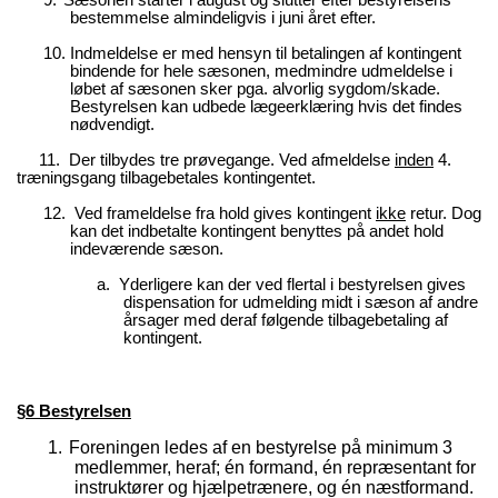
9.
Sæsonen starter i august og slutter efter bestyrelsens
bestemmelse almindeligvis i juni året efter.
10.
Indmeldelse er med hensyn til betalingen af kontingent
bindende for hele sæsonen, medmindre udmeldelse i
løbet af sæsonen sker pga. alvorlig sygdom/skade.
Bestyrelsen kan udbede lægeerklæring hvis det findes
nødvendigt.
11.
Der tilbydes tre prøvegange. Ved afmeldelse
inden
4.
træningsgang tilbagebetales kontingentet.
12.
Ved frameldelse fra hold gives kontingent
ikke
retur. Dog
kan det indbetalte kontingent benyttes på andet hold
indeværende sæson.
a.
Yderligere kan der ved flertal i bestyrelsen gives
dispensation for udmelding midt i sæson af andre
årsager med deraf følgende tilbagebetaling af
kontingent.
§6 Bestyrelsen
1.
Foreningen ledes af en bestyrelse på minimum 3
medlemmer, heraf; én formand, én repræsentant for
instruktører og hjælpetrænere, og én næstformand.