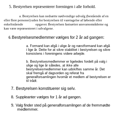
5
.
Bestyrelsen repræsenterer foreningen i alle forhold.
a. Bestyrelsen kan nedsætte nødvendige udvalg (bestående af en
eller flere personer) uden for bestyrelsen til varetagelse af løbende eller
enkeltstående opgaver. Bestyrelsen fastsætter ansvarsområderne og
kan være repræsenteret i udvalgene.
6.
Bestyrelsesmedlemmer vælges for 2 år ad gangen:
a. Formand kan afgå i ulige år og næstformand kan afgå
i lige år. Dette for at sikre stabilitet i bestyrelsen og sikre
konsistens i foreningens videre arbejde.
b.
Bestyrelsesmedlemmer er ligeledes fordelt på valg i
ulige og lige år således, at ikke alle
bestyrelsesmedlemmer kan udskiftes samme år. Det
skal fremgå af dagsorden og referat fra
generalforsamlingen hvornår et medlem af bestyrelsen er
til trådt.
7.
Bestyrelsen konstituerer sig selv.
8.
Suppleanter vælges for 1 år ad gangen.
9.
Valg finder sted på generalforsamlingen af de fremmødte
medlemmer.