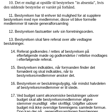
10.
Det er muligt at opstille til bestyrelsen "in absentia", hvis
den siddende bestyrelse er varslet på forhånd.
11. Bestyrelsen har til enhver tid mulighed for at supplere
bestyrelsen med nye medlemmer, disse vil blive formelle
medlemmer til næste generalforsamling
12. Bestyrelsen fastsætter selv sin forretningsorden.
13. Bestyrelsen skal føre referat over alle vedtagne
beslutninger.
14.
Referat godkendes / rettes af bestyrelsen på
efterfølgende møde og godkendelse / rettelse modtages
i efterfølgende referat.
15.
Bestyrelsen indkaldes, når formanden finder det
fornødent og skal indkaldes, når to
bestyrelsesmedlemmer ønsker det.
16.
Bestyrelsen er beslutningsdygtig, når mindst halvdelen
af bestyrelsesmedlemmer er til stede.
17.
Ved budget samt økonomiske beslutninger udover
budget skal alle bestyrelsesmedlemmer afgive
stemmer mundtligt eller skriftligt. Udgifter udover
budget må ikke overstige foreningens samlede formue.
Dog kan der på generalforsamlingen fremlægges