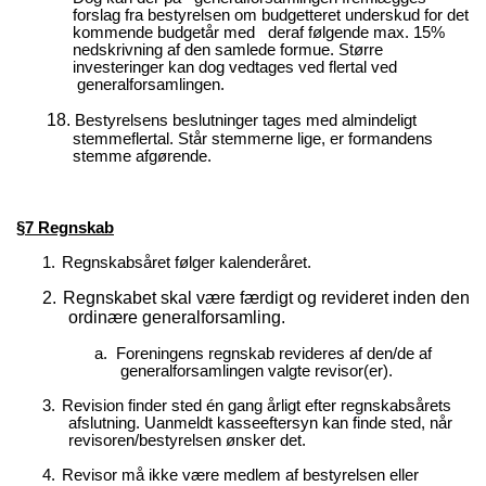
forslag fra bestyrelsen om budgetteret underskud for det
kommende budgetår med deraf følgende max. 15%
nedskrivning af den samlede formue. Større
investeringer kan dog vedtages ved flertal ved
generalforsamlingen.
18.
Bestyrelsens beslutninger tages med almindeligt
stemmeflertal. Står stemmerne lige, er formandens
stemme afgørende.
§7 Regnskab
1.
Regnskabsåret følger kalenderåret.
2.
Regnskabet skal være færdigt og revideret inden den
ordinære generalforsamling.
a.
Foreningens regnskab revideres af den/de af
generalforsamlingen valgte revisor(er).
3.
Revision finder sted én gang årligt efter regnskabsårets
afslutning. Uanmeldt kasseeftersyn kan finde sted, når
revisoren/bestyrelsen ønsker det.
4.
Revisor må ikke være medlem af bestyrelsen eller