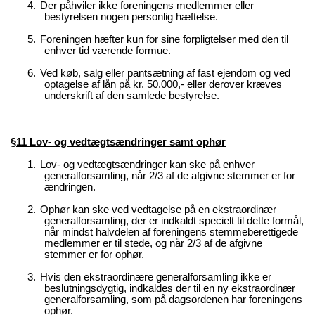
4.
Der påhviler ikke foreningens medlemmer eller
bestyrelsen nogen personlig hæftelse.
5.
Foreningen hæfter kun for sine forpligtelser med den til
enhver tid værende formue.
6.
Ved køb, salg eller pantsætning af fast ejendom og ved
optagelse af lån på kr. 50.000,- eller derover kræves
underskrift af den samlede bestyrelse.
§11 Lov- og vedtægtsændringer samt ophør
1.
Lov- og vedtægtsændringer kan ske på enhver
generalforsamling, når 2/3 af de afgivne stemmer er for
ændringen.
2.
Ophør kan ske ved vedtagelse på en ekstraordinær
generalforsamling, der er indkaldt specielt til dette formål,
når mindst halvdelen af foreningens stemmeberettigede
medlemmer er til stede, og når 2/3 af de afgivne
stemmer er for ophør.
3.
Hvis den ekstraordinære generalforsamling ikke er
beslutningsdygtig, indkaldes der til en ny ekstraordinær
generalforsamling, som på dagsordenen har foreningens
ophør.