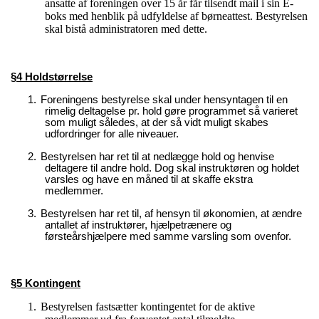
ansatte af foreningen over 15 år får tilsendt mail i sin E-
boks med henblik på udfyldelse af børneattest. Bestyrelsen
skal bistå administratoren med dette.
§4 Holdstørrelse
1.
Foreningens bestyrelse skal under hensyntagen til en
rimelig deltagelse pr. hold gøre programmet så varieret
som muligt således, at der så vidt muligt skabes
udfordringer for alle niveauer.
2.
Bestyrelsen har ret til at nedlægge hold og henvise
deltagere til andre hold. Dog skal instruktøren og holdet
varsles og have en måned til at skaffe ekstra
medlemmer.
3.
Bestyrelsen har ret til, af hensyn til økonomien, at ændre
antallet af
instruktører, hjælpetrænere og
førsteårshjælpere
med samme varsling som ovenfor.
§5 Kontingent
1.
Bestyrelsen fastsætter kontingentet for de aktive