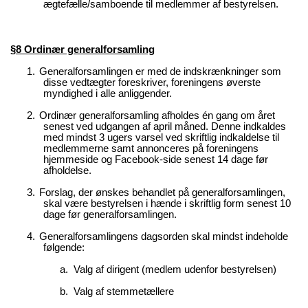
ægtefælle/samboende til medlemmer af bestyrelsen.
§8 Ordinær generalforsamling
1.
Generalforsamlingen er med de indskrænkninger som
disse vedtægter foreskriver, foreningens øverste
myndighed i alle anliggender.
2.
Ordinær generalforsamling afholdes én gang om året
senest ved udgangen af april måned. Denne
indkaldes
med mindst 3 ugers varsel ved skriftlig indkaldelse til
medlemmerne
samt annonceres på foreningens
hjemmeside og Facebook-side senest 14 dage før
afholdelse.
3.
Forslag, der ønskes behandlet på generalforsamlingen,
skal være bestyrelsen i hænde i skriftlig form senest 10
dage før generalforsamlingen.
4.
Generalforsamlingens dagsorden skal mindst indeholde
følgende:
a.
Valg af dirigent (medlem udenfor bestyrelsen)
b.
Valg af stemmetællere