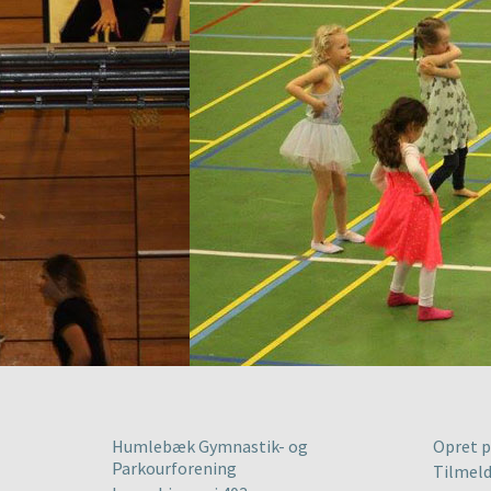
Humlebæk Gymnastik- og
Opret p
Parkourforening
Tilmeld