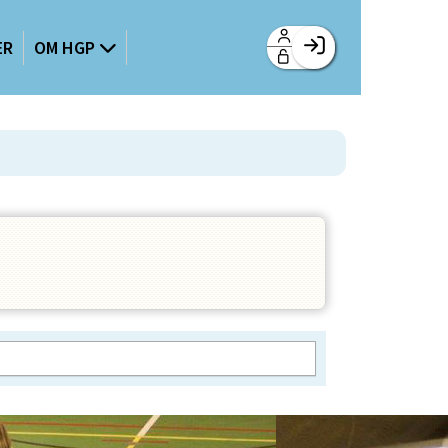
ER
OM HGP
Facebook login
Husk mig
Glemt password
Opret profil
Log ind