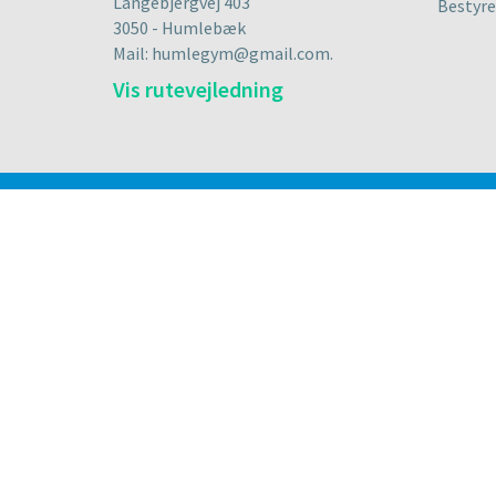
Langebjergvej 403
Bestyre
3050 - Humlebæk
Mail: humlegym@gmail.com.
Vis rutevejledning