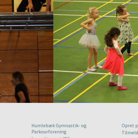
Humlebæk Gymnastik- og
Opret p
Parkourforening
Tilmeld