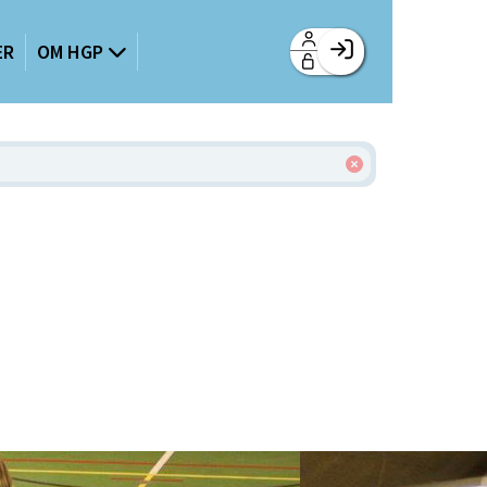
ER
OM HGP
Facebook login
Husk mig
Glemt password
Opret profil
Log ind