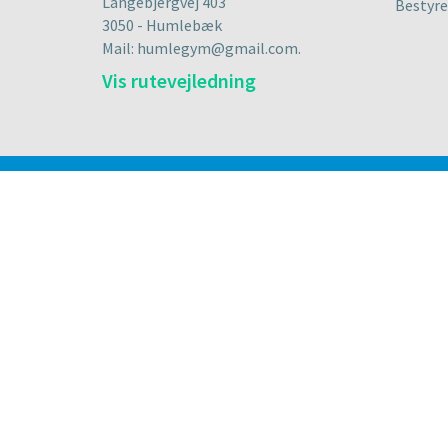
Langebjergvej 403
Bestyre
3050 - Humlebæk
Mail: humlegym@gmail.com.
Vis rutevejledning