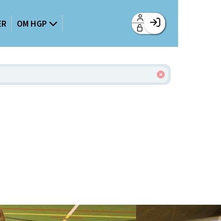
ER
OM HGP
Facebook login
Husk mig
Glemt password
Opret profil
Log ind