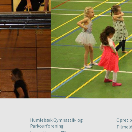
Humlebæk Gymnastik- og
Opret p
Parkourforening
Tilmeld