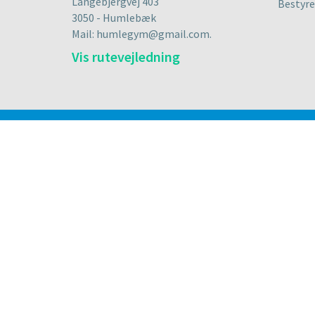
Langebjergvej 403
Bestyre
3050 - Humlebæk
Mail: humlegym@gmail.com.
Vis rutevejledning